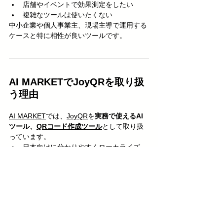
店舗やイベントで効果測定をしたい
複雑なツールは使いたくない
中小企業や個人事業主、現場主導で運用する
ケースと特に相性が良いツールです。
AI MARKETでJoyQRを取り扱
う理由
AI MARKET
では、
JoyQR
を
実務で使えるAI
ツール、
QRコード作成ツール
として取り扱
っています。
日本向けに分かりやすくローカライズ
導入しやすい価格設計
業務効率化に直結する機能
「使われないツールを増やさない」という観
点から、JoyQRは
AI MARKET
の思想に合っ
たプロダクトです。