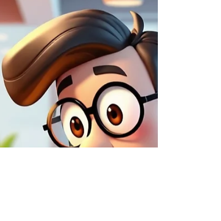
点
Googleマップ上位表示を実現するための実
践ガイド MEO対策は、「Googleマップに登
録して、口コミを集めればOK」という単純
なものではありません。 特に重要なのが、
業種ごとに“評価されやすいポイント”と“やっ
てはいけない落とし穴”が異なる という点で
す。 実際に、 飲食店では効果があった施策
が、美容室では逆効果 整体院では重要な情
報が、飲食店では見られていない といった
ケースは非常に多く見られます。 本記事で
は、 飲食店・美容室・整体院 という代表的
な店舗業種を例に、 業種別に重視すべき
MEO対策のポイント Googleマップ上位表示
につながる施策 よくある失敗と注意点 MEO
対策ツールを使うべきタイミング を体系的
に解説します。 そもそもMEO対策は「業種
別最適化」が前提 Googleマップの表示順位