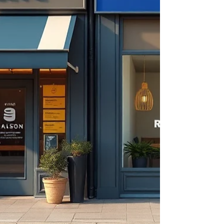
が、 Googleマップ上位表示を「一時的な成
果」で終わらせないための分かれ道 になり
ます。 本記事では、 なぜMEO対策とSNS連
携が重要なのか Instagram・LINEはどう活用
すべきか MEO対策ツールとSNS運用をどう
組み合わせるか を、実務目線で詳しく解説
します。 そもそもMEO対策は「単体施策」
ではない まず前提として押さえておきたい
のは、 MEO対策は単体で完結する施策では
ない という点です。 Googleマップ上位表示
を実現するためには、 店舗情報の最適化 口
コミの獲得・返信 写真・投稿の継続更新 外
部接点での認知・言及 といった複数の