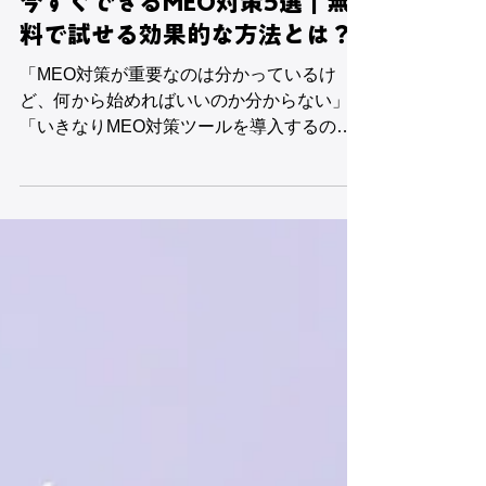
今すぐできるMEO対策5選｜無
料で試せる効果的な方法とは？
「MEO対策が重要なのは分かっているけ
ど、何から始めればいいのか分からない」
「いきなりMEO対策ツールを導入するのは
不安」 このように感じている事業者は非常
に多いです。 実は、 Googleマップ上位表示
につながるMEO対策の中には、今日から・
無料で試せるもの が数多く存在します。 本
記事では、 初心者でもすぐ実践できる コス
トをかけずに効果を実感しやすい 後から
MEO対策ツール導入にもつながる 「今すぐ
できるMEO対策5選」 を、理由・やり方・
注意点まで含めて解説します。 そもそも
MEO対策は「無料施策」から始めるべき
MEO対策は、最初からツールや外注を使わ
なくても始められます。 むしろ、 無料でで