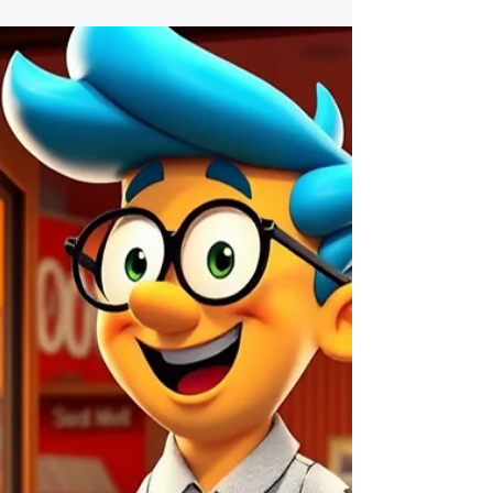
策に取り組む店舗が増える一方で、 「良か
れと思ってやった施策が、実は順位を下げて
いる」 というケースも非常に増えていま
す。 以前より順位が落ちた 表示が不安定に
なった 競合に抜かれるようになった こうし
た状況の多くは、 Googleのガイドライン違
反や、MEO対策の誤解 が原因です。 本記事
では、 実際によく見られる「やってはいけ
ないMEO対策（NG事例）」を7つ に整理
し、 なぜ順位が下がるのか どこが問題なの
か どう修正すればよいのか を、実務目線で
解説します。 なぜ「間違ったMEO対策」は
逆効果になるのか？ MEO対策は、SEO以上
に 「ユーザー体験」と「信頼性」 を重視す
る施策です。 Googleマップの順位は、単な
るテクニックではなく、 情報の正確性 継続
的な運用 ユーザーとの関係性 によって評価
されます。 この前提を理解していないと、