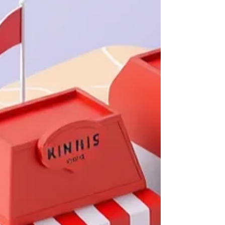
きる施策を理解していない 基本が整ってい
ない 状態で有料施策に進むと、 費用対効果
が極端に悪くなる ケースが多いです。 MEO
対策の全体像については、 「 MEOとは？基
本から学ぶMEO対策入門 」 を前提知識とし
て押さえておくと、今回の5施策の意味がよ
り明確になります。 MEO対策① Googleマッ
プの基本情報を“正確に”整える...