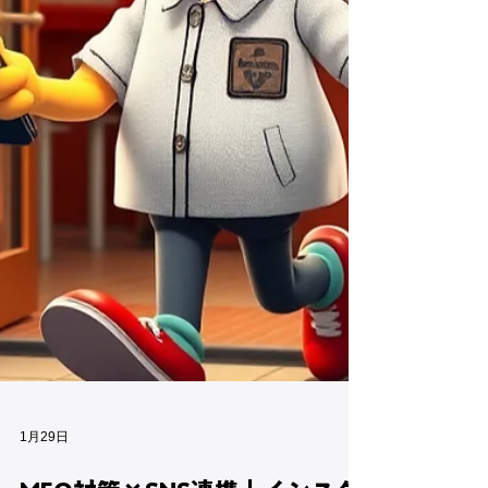
短期的に順位が上がっても 中長期で必ず下
がる ことになります。 MEOの基本構造につ
いては、 「 MEOとは？基本から学ぶMEO対
策入門 」...