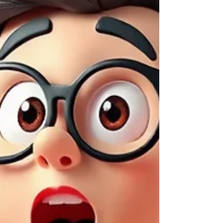
最も適した店舗はどこか？」 を判断してい
ます。 この前提を理解せずに、 キーワード
だけを意識する 全国的なSEOと同じ感覚で
運用する と、エリア競争では確実に負けま
す。 MEOの基本構造については 「 MEOと
は？基本から学ぶMEO対