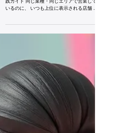
別MEO対策の戦略と成功事例
Googleマップ上位表示を実現するための実
践ガイド 同じ業種・同じエリアで営業して
いるのに、 いつも上位に表示される店舗 な
かなか表示されない店舗 この差は、 エリア
単位でのMEO対策設計ができているかどう
か で生まれます。 MEO対策は「店舗単体」
で考えがちですが、実際には エリア（地
域）という視点 を入れないと、Googleマッ
プ上位表示は安定しません。 本記事では、
なぜエリア別MEO対策が重要なのか 競合店
舗と差がつくポイント エリア戦略を活かし
た成功パターン MEO対策ツールを使った現
実的な運用方法 を、実務目線で詳しく解説
します。 なぜ「エリア別MEO対策」が重要
なのか？ Googleマップは、 全国検索ではな
く「ローカル検索」 が前提です。 つまり、
Googleは常に 「このエリアで、この検索に