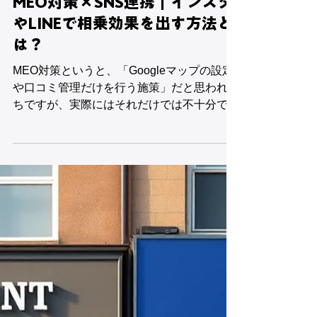
1月29日
MEO対策×SNS連携｜インスタ
やLINEで相乗効果を出す方法と
は？
MEO対策というと、「Googleマップの設定
や口コミ管理だけを行う施策」だと思われが
ちですが、実際にはそれだけでは不十分で
す。 近年、Googleマップで上位表示されて
いる店舗ほど、 SNS（Instagram・LINEな
ど）とMEO対策を連動させた運用 を行って
います。 Googleマップで見つけてもらう
SNSで信頼・親近感を高める 再来店・口コ
ミにつなげる この流れを作れるかどうか