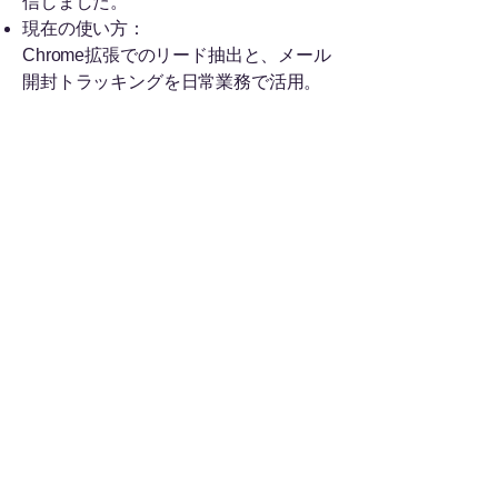
信しました。
現在の使い方：
Chrome拡張でのリード抽出と、メール
開封トラッキングを日常業務で活用。
4.
Visme
（ビジュアルデザイン・イン
フォグラフィック）
購入時：2017年に $49（買い切り）
現在の価値：月額 $29〜$59
ROI：
SNS投稿やブログの滞在時間向上・視
認性改善に貢献。
選んだ理由：
単なるCanva代替ではなく、「データ
可視化とプロ向け資料作成」に特化し
ていた点が決め手でした。