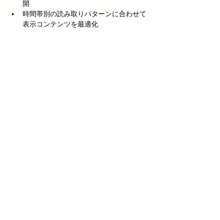
開
時間帯別の読み取りパターンに合わせて
表示コンテンツを最適化
クロスセル商品の提案方法を改善し、関
連商品の購入率20%向上
イベントでのQRコード活用とAI分
析
大規模展示会を運営する企業は、来場者管理
とエンゲージメント向上にQRコードを活
用。AIによるデータ分析で以下の成果を上げ
ました：
ブース間の移動パターンを分析し、会場
レイアウトを最適化
人気ブースの特徴を抽出し、他ブースの
改善に活用
来場者の関心に基づいたパーソナライズ
ド情報提供
次回イベントの参加率15%向上