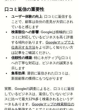
口コミ返信の重要性
ユーザー体験の向上
: 口コミに返信する
ことで、顧客は自分の意見が大切にされ
ていると感じます
検索順位への影響
: Googleは積極的に口
コミに対応しているビジネスを高く評価
する傾向があります。
Googleマップで上
位表示する方法
をより詳しく知りたい方
は記事をご確認ください。
信頼性の構築
: 特にネガティブな口コミ
への丁寧な対応は、ビジネスの誠実さを
示します
集客効果
: 適切に返信された口コミは、
新規顧客の獲得にもつながります
実際、Googleの調査によると、口コミに返信
しているビジネスは、返信していないビジネ
スに比べて最大12%多く検索されるというデ
ータもあります。
Googleマップの検索順位の
仕組み
を勉強することでよりわかりやすいか