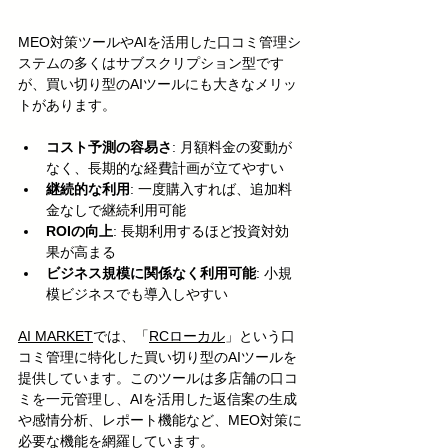
MEO対策ツールやAIを活用した口コミ管理シ
ステムの多くはサブスクリプション型です
が、買い切り型のAIツールにも大きなメリッ
トがあります。
コスト予測の容易さ
: 月額料金の変動が
なく、長期的な経費計画が立てやすい
継続的な利用
: 一度購入すれば、追加料
金なしで継続利用可能
ROIの向上
: 長期利用するほど投資対効
果が高まる
ビジネス規模に関係なく利用可能
: 小規
模ビジネスでも導入しやすい
AI MARKET
では、「
RCローカル
」という口
コミ管理に特化した買い切り型のAIツールを
提供しています。このツールは多店舗の口コ
ミを一元管理し、AIを活用した返信案の生成
や感情分析、レポート機能など、MEO対策に
必要な機能を網羅しています。