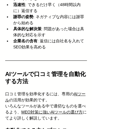
迅速性
: できるだけ早く（48時間以内
に）返信する
謝罪の姿勢
: ネガティブな内容には謝罪
から始める
具体的な解決策
: 問題があった場合は具
体的な対応を示す
企業名の含有
: 返信には自社名を入れて
SEO効果を高める
AIツールで口コミ管理を自動化
する方法
口コミ管理を効率化するには、専用の
AIツー
ル
の活用が効果的です。
いろんなツールがある中で適切なものを選べ
るよう、
MEO対策に強いAIツールの選び方
に
てより詳しく解説しています。