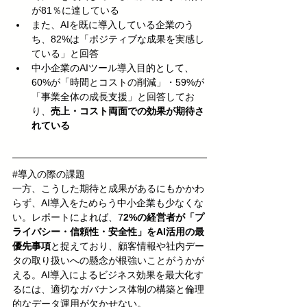
が81％に達している
また、AIを既に導入している企業のう
ち、82%は「ポジティブな成果を実感し
ている」と回答
中小企業のAIツール導入目的として、
60%が「時間とコストの削減」・59%が
「事業全体の成長支援」と回答してお
り、
売上・コスト両面での効果が期待さ
れている
#導入の際の課題
一方、こうした期待と成果があるにもかかわ
らず、AI導入をためらう中小企業も少なくな
い。レポートによれば、7
2%の経営者が「プ
ライバシー・信頼性・安全性」をAI活用の最
優先事項
と捉えており、顧客情報や社内デー
タの取り扱いへの懸念が根強いことがうかが
える。AI導入によるビジネス効果を最大化す
るには、適切なガバナンス体制の構築と倫理
的なデータ運用が欠かせない。