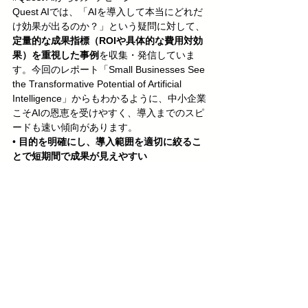
Quest AIでは、「AIを導入して本当にどれだ
け効果が出るのか？」という疑問に対して、
定量的な成果指標（ROIや具体的な費用対効
果）を重視した事例
を収集・発信していま
す。今回のレポート「Small Businesses See 
the Transformative Potential of Artificial 
Intelligence」からもわかるように、中小企業
こそAIの恩恵を受けやすく、導入までのスピ
ードも速い傾向があります。
• 
目的を明確にし、導入範囲を適切に絞るこ
とで短期間で成果が見えやすい
• 
AIに関する知見が不足していても、外部リ
ソースを賢く使えば十分に活用可能
私たちQuest AIは、企業規模や業種を問わ
ず、
実際にROIを得た事例
を随時ご紹介して
いきます。「AI導入を検討しているが、どこ
から始めたらいいかわからない」「初期投資
とリターンのバランスが不安」という方は、
ぜひ私たちの情報を参考に、AI活用の次の一
手を考えてみてください。