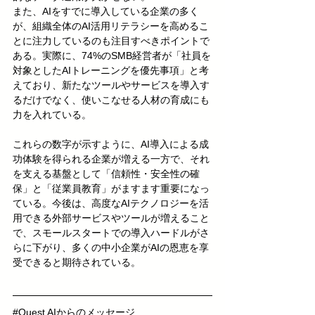
また、AIをすでに導入している企業の多く
が、組織全体のAI活用リテラシーを高めるこ
とに注力しているのも注目すべきポイントで
ある。実際に、74%のSMB経営者が「社員を
対象としたAIトレーニングを優先事項」と考
えており、新たなツールやサービスを導入す
るだけでなく、使いこなせる人材の育成にも
力を入れている。
これらの数字が示すように、AI導入による成
功体験を得られる企業が増える一方で、それ
を支える基盤として「信頼性・安全性の確
保」と「従業員教育」がますます重要になっ
ている。今後は、高度なAIテクノロジーを活
用できる外部サービスやツールが増えること
で、スモールスタートでの導入ハードルがさ
らに下がり、多くの中小企業がAIの恩恵を享
受できると期待されている。
#Quest
 AIからのメッセージ