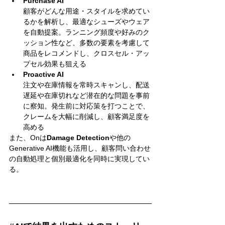
Purchase AI
顧客がどんな用途・スタイルを求めてい
るかを解析し、最適なシューズやウェア
を自動提案。ランニング頻度や好みのク
ッション性など、多数の要素を考慮して
商品をレコメンドし、クロスセル・アッ
プセル効果も狙える
Proactive AI
注文や在庫情報を常時スキャンし、配送
遅延や在庫切れなど潜在的な問題を事前
に察知。発生前に対応策を打つことで、
クレームを大幅に削減し、顧客満足度を
高める
また、Onは
Damage Detection
や他の
Generative AI機能も活用し、顧客問い合わせ
の自動処理と個別最適化を同時に実現してい
る。