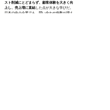
スト削減にとどまらず、顧客体験を大きく向
上し、売上増に直結
した点が大きな学びだ。
日本の中小企業でも、問い合わせ件数が増え
て困っている場合や、多言語対応のニーズが
高まっている場合、AIを導入することで大手
並みの対応力を持つことが可能だ。
Quest AI
では、こうした海外の成功事例をも
とに、小規模企業が短期間でAIを取り入れ、
顧客満足度と営業効率の両面を伸ばすための
サポートをしている。まずは一部チャネルか
らAIを試し、スタッフをコア業務に集中させ
る第一歩を検討してみてはどうだろう
【補足：DigitalGeniusとは？】
DigitalGeniusは、AIを活用したカスタマーサ
ポートソリューションを提供する企業。特に
Purchase AI
が商品提案やアップセルを行