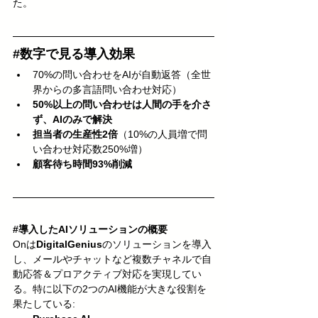
た。
#数字で見る導入効果
70%の問い合わせをAIが自動返答（全世
界からの多言語問い合わせ対応）
50%以上の問い合わせは人間の手を介さ
ず、AIのみで解決
担当者の生産性2倍
（10%の人員増で問
い合わせ対応数250%増）
顧客待ち時間93%削減
#導入したAIソリューションの概要
Onは
DigitalGenius
のソリューションを導入
し、メールやチャットなど複数チャネルで自
動応答＆プロアクティブ対応を実現してい
る。特に以下の2つのAI機能が大きな役割を
果たしている: