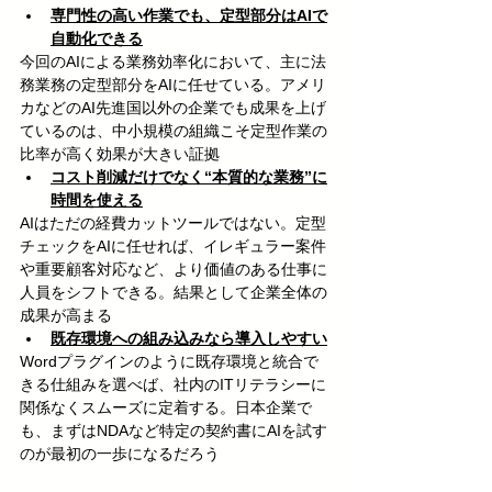
専門性の高い作業でも、定型部分はAIで
自動化できる
今回のAIによる業務効率化において、主に法
務業務の定型部分をAIに任せている。アメリ
カなどのAI先進国以外の企業でも成果を上げ
ているのは、中小規模の組織こそ定型作業の
比率が高く効果が大きい証拠
コスト削減だけでなく“本質的な業務”に
時間を使える
AIはただの経費カットツールではない。定型
チェックをAIに任せれば、イレギュラー案件
や重要顧客対応など、より価値のある仕事に
人員をシフトできる。結果として企業全体の
成果が高まる
既存環境への組み込みなら導入しやすい
Wordプラグインのように既存環境と統合で
きる仕組みを選べば、社内のITリテラシーに
関係なくスムーズに定着する。日本企業で
も、まずはNDAなど特定の契約書にAIを試す
のが最初の一歩になるだろう