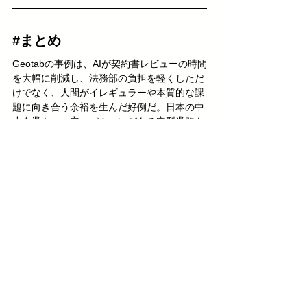
#まとめ
Geotabの事例は、AIが契約書レビューの時間
を大幅に削減し、法務部の負担を軽くしただ
けでなく、人間がイレギュラーや本質的な課
題に向き合う余裕を生んだ好例だ。日本の中
小企業も、一定のパターンがある定型業務を
AIに任せれば、現場での仕事を大きく効率化
できる可能性がある。
Quest AI
では、海外で蓄積されたこうした活
用事例をもとに、日本企業が小規模でもAI導
入を成功させるための情報とサポートを提供
している。自社の契約書レビューや書類チェ
ック業務にAIを取り入れれば、思いのほか大
きな効果が得られるかもしれない