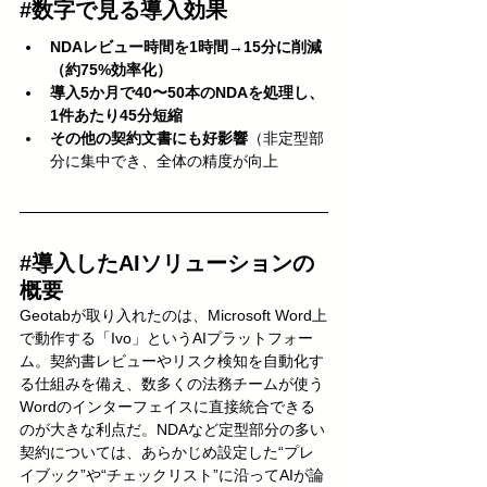
#数字で見る導入効果
NDAレビュー時間を1時間→15分に削減
（約75%効率化）
導入5か月で40〜50本のNDAを処理し、
1件あたり45分短縮
その他の契約文書にも好影響
（非定型部
分に集中でき、全体の精度が向上
#導入したAIソリューションの
概要
Geotabが取り入れたのは、Microsoft Word上
で動作する「Ivo」というAIプラットフォー
ム。契約書レビューやリスク検知を自動化す
る仕組みを備え、数多くの法務チームが使う
Wordのインターフェイスに直接統合できる
のが大きな利点だ。NDAなど定型部分の多い
契約については、あらかじめ設定した“プレ
イブック”や“チェックリスト”に沿ってAIが論