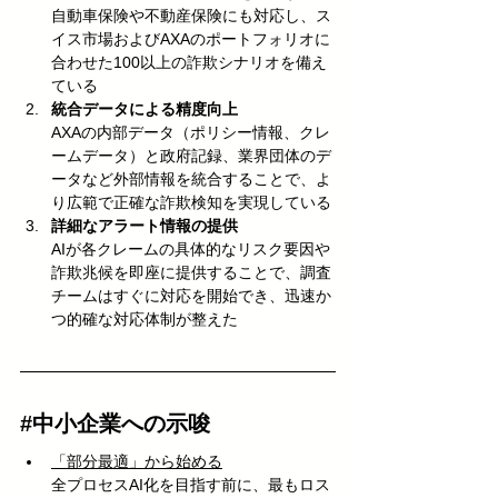
自動車保険や不動産保険にも対応し、ス
イス市場およびAXAのポートフォリオに
合わせた100以上の詐欺シナリオを備え
ている
統合データによる精度向上
AXAの内部データ（ポリシー情報、クレ
ームデータ）と政府記録、業界団体のデ
ータなど外部情報を統合することで、よ
り広範で正確な詐欺検知を実現している
詳細なアラート情報の提供
AIが各クレームの具体的なリスク要因や
詐欺兆候を即座に提供することで、調査
チームはすぐに対応を開始でき、迅速か
つ的確な対応体制が整えた
#中小企業への示唆
「部分最適」から始める
全プロセスAI化を目指す前に、最もロス