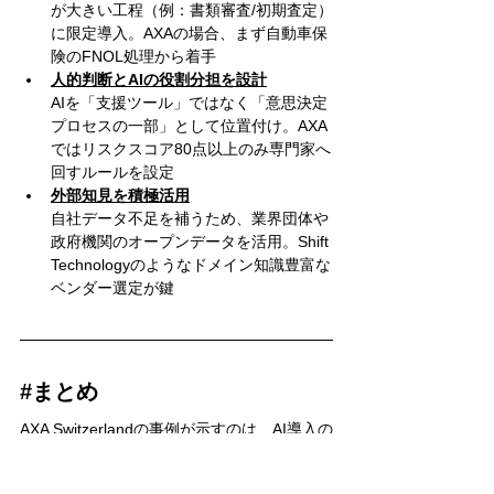
が大きい工程（例：書類審査/初期査定）
に限定導入。AXAの場合、まず自動車保
険のFNOL処理から着手
人的判断とAIの役割分担を設計
AIを「支援ツール」ではなく「意思決定
プロセスの一部」として位置付け。AXA
ではリスクスコア80点以上のみ専門家へ
回すルールを設定
外部知見を積極活用
自社データ不足を補うため、業界団体や
政府機関のオープンデータを活用。Shift 
Technologyのようなドメイン知識豊富な
ベンダー選定が鍵
#まとめ
AXA Switzerlandの事例が示すのは、AI導入の
本質が「技術そのもの」ではなく「
ビジネス
プロセスの再設計
」にあるという点だ。同社