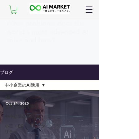
What problems does the
world's most advanced AI
solve and how?
ブログ
中小企業のAI活用
All
Oct 24, 2025
世界のAI活用事例
中小企業のAI活用
小売・EC・ホスピタ
リティ